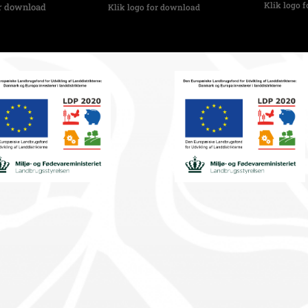
Klik logo 
or download
Klik logo for download