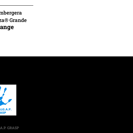
mbergera
za® Grande
range
A.P. GRASP