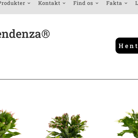
Produkter
Kontakt
Find os
Fakta
L
endenza®
Hent