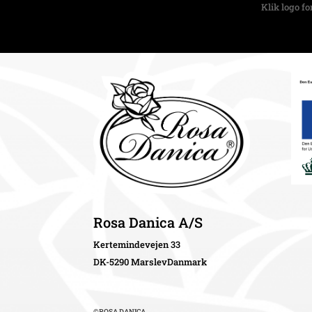
Klik logo f
Rosa Danica A/S
Kertemindevejen 33
DK-5290 MarslevDanmark
©ROSA DANICA