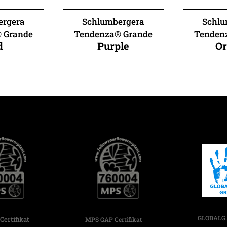
ergera
Schlumbergera
Schlu
 Grande
Tendenza® Grande
Tenden
d
Purple
O
GLOBALG.
ertifikat
MPS GAP Certifikat