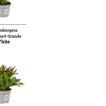
mbergera
za® Grande
hite