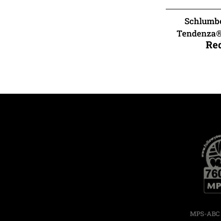
Schlumb
Tendenza®
Re
MPS-ABC C